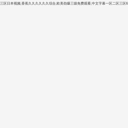
三区日本视频,香蕉久久久久久久综合,欧美劲爆三级免费观看,中文字幕一区二区三区69